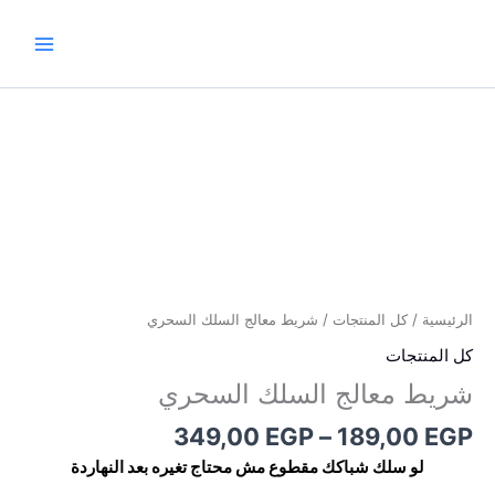
خطي
لى
لمحتوى
نطاق
كمية
السعر:
شريط
من
معالج
السلك
خلال
السحري
الرئيسية
/
كل المنتجات
/ شريط معالج السلك السحري
كل المنتجات
شريط معالج السلك السحري
349,00
EGP
–
189,00
EGP
لو سلك شباكك مقطوع مش محتاج تغيره بعد النهاردة