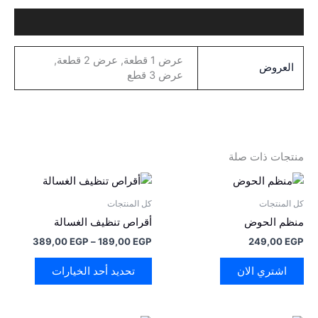
معلومات إضافية
عرض 1 قطعة, عرض 2 قطعة,
العروض
عرض 3 قطع
منتجات ذات صلة
نطاق
هناك
السعر:
العديد
من
كل المنتجات
كل المنتجات
من
منظم الحوض
أقراص تنظيف الغسالة
خلال
الأشكال
389,00
EGP
–
189,00
EGP
249,00
EGP
المختلفة
لهذا
اشتري الان
تحديد أحد الخيارات
المنتج.
يمكن
اختيار