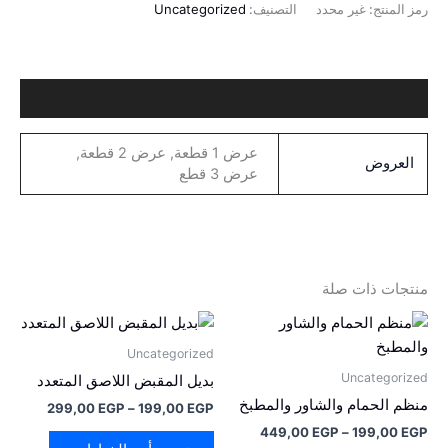
رمز المنتج:
غير محدد
التصنيف:
Uncategorized
معلومات إضافية
عرض 1 قطعة, عرض 2 قطعة,
العروض
عرض 3 قطع
منتجات ذات صلة
نطاق
نطاق
هناك
هناك
السعر:
السعر:
العديد
العديد
من
من
Uncategorized
من
من
Uncategorized
بديل المقبض اللاصق المتعدد
خلال
خلال
الأشكال
الأشكال
منظم الحمام والشاور والمطبخ
299,00
EGP
–
199,00
EGP
المختلفة
المختلفة
449,00
EGP
–
199,00
EGP
لهذا
لهذا