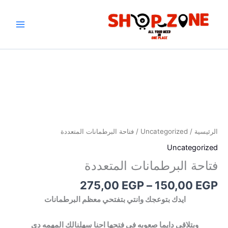
خطي
لى
لمحتوى
نطاق
كمية
السعر:
فتاحة
من
البرطمانات
المتعددة
خلال
الرئيسية
/
Uncategorized
/ فتاحة البرطمانات المتعددة
Uncategorized
فتاحة البرطمانات المتعددة
275,00
EGP
–
150,00
EGP
ايدك بتوعجك وانتي بتفتحي معظم البرطمانات
وبتلاقي دايما صعوبه في فتحها احنا سهلنالك المهمه دي